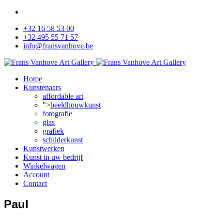
+32 16 58 53 00
+32 495 55 71 57
info@fransvanhove.be
Home
Kunstenaars
affordable art
">
beeldhouwkunst
fotografie
glas
grafiek
schilderkunst
Kunstwerken
Kunst in uw bedrijf
Winkelwagen
Account
Contact
Paul