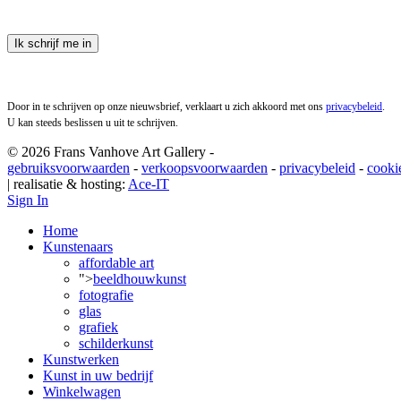
Ik schrijf me in
Door in te schrijven op onze nieuwsbrief, verklaart u zich akkoord met ons
privacybeleid
.
U kan steeds beslissen u uit te schrijven.
© 2026 Frans Vanhove Art Gallery -
gebruiksvoorwaarden
-
verkoopsvoorwaarden
-
privacybeleid
-
cooki
| realisatie & hosting:
Ace-IT
Sign In
Home
Kunstenaars
affordable art
">
beeldhouwkunst
fotografie
glas
grafiek
schilderkunst
Kunstwerken
Kunst in uw bedrijf
Winkelwagen