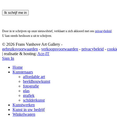
Ik schrijf me in
Door in te schrijven op onze nieuwsbrief, verklaart u zich akkoord met ons
privacybeleid
.
U kan steeds beslissen u uit te schrijven.
© 2026 Frans Vanhove Art Gallery -
gebruiksvoorwaarden
-
verkoopsvoorwaarden
-
privacybeleid
-
cooki
| realisatie & hosting:
Ace-IT
Sign In
Home
Kunstenaars
affordable art
beeldhouwkunst
fotografie
glas
grafiek
schilderkunst
Kunstwerken
Kunst in uw bedrijf
Winkelwagen