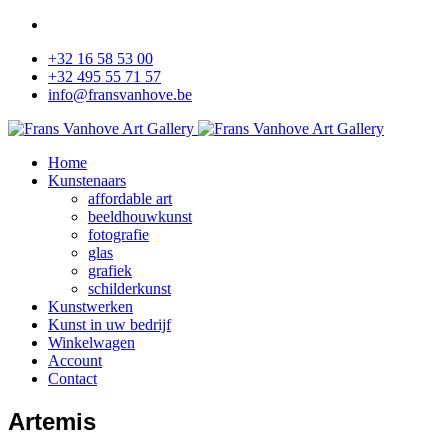
+32 16 58 53 00
+32 495 55 71 57
info@fransvanhove.be
Home
Kunstenaars
affordable art
beeldhouwkunst
fotografie
glas
grafiek
schilderkunst
Kunstwerken
Kunst in uw bedrijf
Winkelwagen
Account
Contact
Artemis